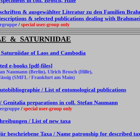
specimens in coll. Brosch, Hille
rschriften & ausgewählter Literatur zu den Familien Bra
descriptions & selected publications dealing with Brahma
rgruppe
/
special user-group only
E & SATURNIIDAE
Saturniidae of Laos and Cambodia
ed e-books [pdf-files]
 Naumann (Berlin), Ulrich Brosch (Hille),
ssig (SMFL / Frankfurt am Main)
tobibliographie / List of entomological publications
/ Genitalia preparations in coll. Stefan Naumann
zergruppe
/
special user-group only
hreibungen / List of new taxa
ür beschriebene Taxa / Name patronship for described ta