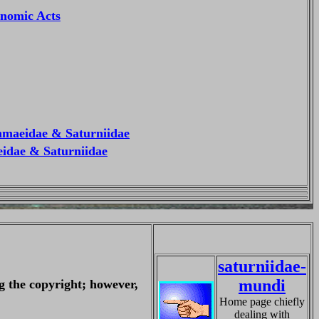
nomic Acts
ahmaeidae & Saturniidae
aeidae & Saturniidae
saturniidae-
mundi
g the copyright; however,
Home page chiefly
dealing with