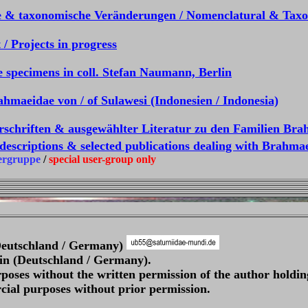
 & taxonomische Veränderungen / Nomenclatural & Taxo
 / Projects in progress
e specimens in coll. Stefan Naumann, Berlin
hmaeidae von / of Sulawesi (Indonesien / Indonesia)
Urschriften & ausgewählter Literatur zu den Familien Br
 descriptions & selected publications dealing with Brahm
ergruppe
/
special user-group only
(Deutschland / Germany)
in (Deutschland / Germany).
poses without the written permission of the author holdin
ial purposes without prior permission.