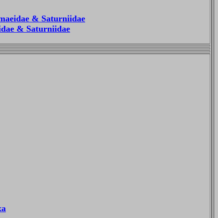
hmaeidae & Saturniidae
eidae & Saturniidae
xa