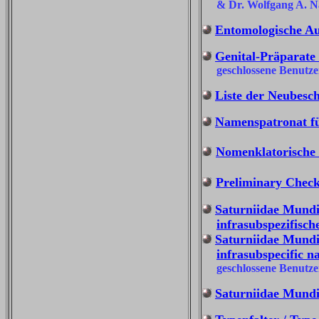
& Dr. Wolfgang A. Nä
Entomologische Aut
Genital-Präparate /
geschlossene Benutze
Liste der Neubesch
Namenspatronat fü
Nomenklatorische 
Preliminary Check
Saturniidae Mundi
infrasubspezifisch
Saturniidae Mundi 
infrasubspecific n
geschlossene Benutze
Saturniidae Mundi