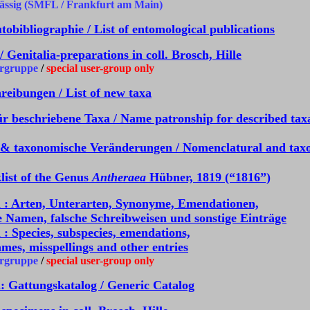
ssig (SMFL / Frankfurt am Main)
obibliographie / List of entomological publications
 Genitalia-preparations in coll. Brosch, Hille
rgruppe
/
special user-group only
reibungen / List of new taxa
r beschriebene Taxa / Name patronship for described tax
& taxonomische Veränderungen / Nomenclatural and tax
list of the Genus
Antheraea
Hübner, 1819 (“1816”)
 : Arten, Unterarten, Synonyme, Emendationen,
e Namen, falsche Schreibweisen und sonstige Einträge
: Species, subspecies, emendations,
ames, misspellings and other entries
rgruppe
/
special user-group only
: Gattungskatalog / Generic Catalog