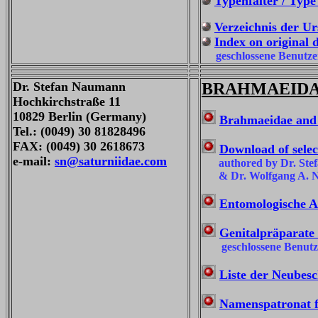
Typenfalter / Type 
Verzeichnis der U
Index on original 
geschlossene Benutze
Dr. Stefan Naumann
BRAHMAEIDA
Hochkirchstraße 11
10829 Berlin (Germany)
Brahmaeidae and 
Tel.: (0049) 30 81828496
FAX: (0049) 30 2618673
Download of select
e-mail:
sn@saturniidae.com
authored by Dr. Stefan
& Dr. Wolfgang A. Nä
Entomologische Au
Genitalpräparate 
geschlossene Benut
Liste der Neubesc
Namenspatronat f