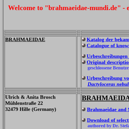
Welcome to "brahmaeidae-mundi.de" - exc
BRAHMAEIDAE
Katalog der bekan
Catalogue of know
Urbeschreibungen 
Original descripti
geschlossene Benutze
Urbeschreibung von
Dactyloceras nebu
Ulrich & Anita Brosch
BRAHMAEIDA
Mühlenstraße 22
32479 Hille (Germany)
Brahmaeidae and 
Download of selecte
authored by Dr. Stefan