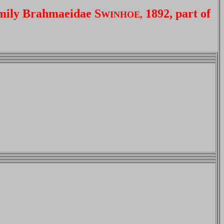
amily Brahmaeidae S
1892, part of
WINHOE,