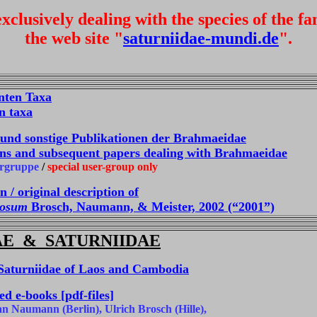
lusively dealing with the species of the f
the web site "
saturniidae-mundi.de
".
nten Taxa
n taxa
und sonstige Publikationen der Brahmaeidae
ons and subsequent papers dealing with Brahmaeidae
rgruppe
/
special user-group only
 / original description of
losum
Brosch, Naumann, & Meister, 2002 (“2001”)
E & SATURNIIDAE
Saturniidae of Laos and Cambodia
d e-books [pdf-files]
 Naumann (Berlin), Ulrich Brosch (Hille),