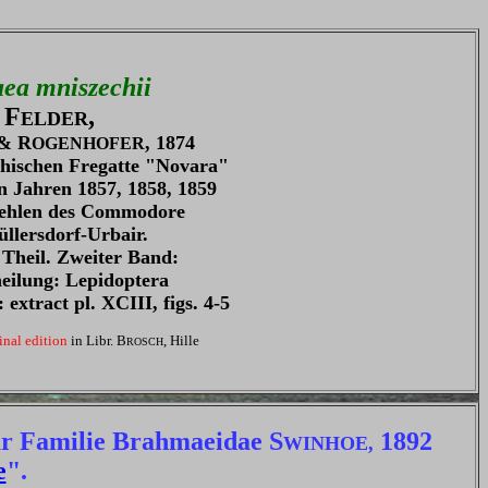
ea mniszechii
 F
,
ELDER
& R
, 1874
OGENHOFER
chischen Fregatte "Novara"
n Jahren 1857, 1858, 1859
fehlen des Commodore
llersdorf-Urbair.
 Theil. Zweiter Band:
eilung: Lepidoptera
 extract pl. XCIII, figs. 4-5
inal edition
in Libr. B
, Hille
ROSCH
ur Familie Brahmaeidae S
1892
WINHOE,
e
".